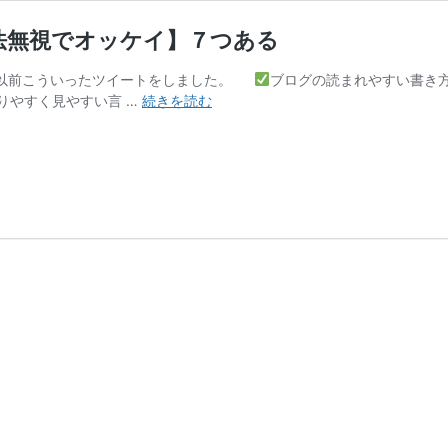
法無視でオッケイ】７つある
以前こういったツイートをしました。
ブログの読まれやすい書き方
ブ
りやすく見やすい言 …
続きを読む
ロ
グ
の
読
ま
れ
や
す
い
文
章
の
書
き
方
【文