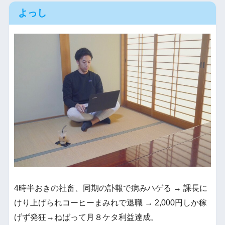
よっし
4時半おきの社畜、同期の訃報で病みハゲる → 課長に
けり上げられコーヒーまみれで退職 → 2,000円しか稼
げず発狂→ねばって月８ケタ利益達成。