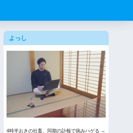
よっし
4時半おきの社畜、同期の訃報で病みハゲる →