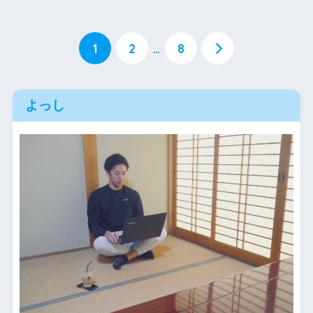
1
2
…
8
よっし