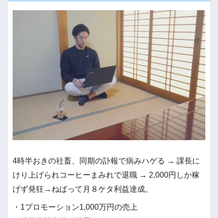
4時半おきの社畜、同期の訃報で病みハゲる → 課長に
けり上げられコーヒーまみれで退職 → 2,000円しか稼
げず発狂→ねばって月８ケタ利益達成。
・1プロモーション1,000万円の売上