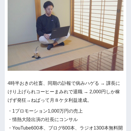
4時半おきの社畜、同期の訃報で病みハゲる → 課長に
けり上げられコーヒーまみれで退職 → 2,000円しか稼
げず発狂→ねばって月８ケタ利益達成。
・1プロモーション1,000万円の売上
・情熱大陸出演の社長にコンサル
・YouTube600本、ブログ600本、ラジオ1300本無料開