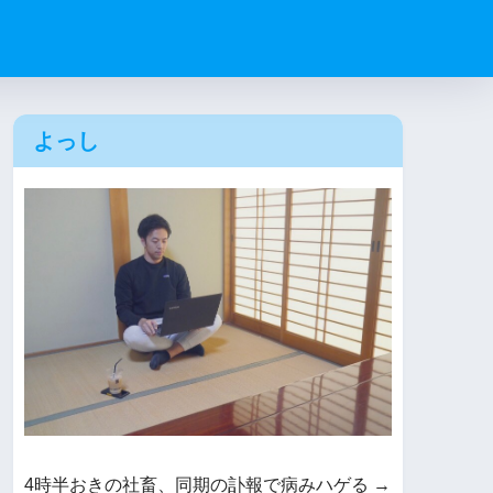
よっし
4時半おきの社畜、同期の訃報で病みハゲる →