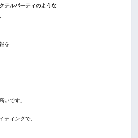
クテルパーティのような
、
報を
高いです。
イティングで、
、